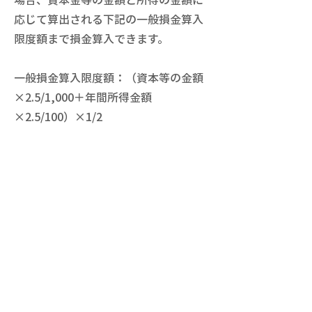
応じて算出される下記の一般損金算入
限度額まで損金算入できます。
一般損金算入限度額：（資本等の金額
×2.5/1,000＋年間所得金額
×2.5/100）×1/2
【ご入金の方法】
当法人へご寄付をいただける場合に
は、下記口座までご入金をお願いいた
します。なお、一般社団法人の会計処